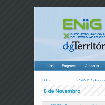
Início
Programa
Oradores
Início
»
ENiiG Anteriores
»
ENIIG 2016
»
Program
Está aqui
8 de Novembro