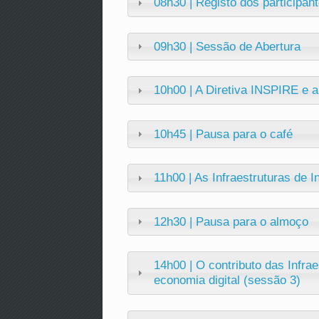
08h30 | Registo dos participan
09h30 | Sessão de Abertura
10h00 | A Diretiva INSPIRE e 
10h45 | Pausa para o café
11h00 | As Infraestruturas de 
12h30 | Pausa para o almoço
14h00 | O contributo das Infra
economia digital (sessão 3)