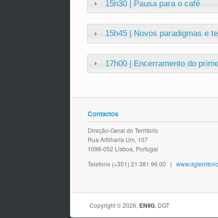
15h30 | Pausa para o café
15h45 | Novos paradigmas e te
17h00 | Encerramento do prime
Contactos
Direção-Geral do Território
Rua Artilharia Um, 107
1099-052 Lisboa, Portugal
Telefone (+351) 21 381 96 00 |
www.dgterritorio
Copyright © 2026,
ENIIG
, DGT