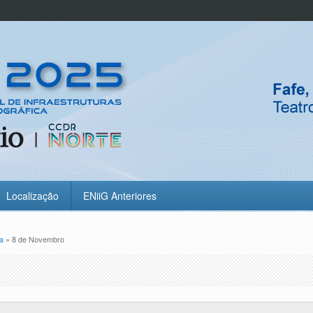
Localização
ENiiG Anteriores
a
» 8 de Novembro