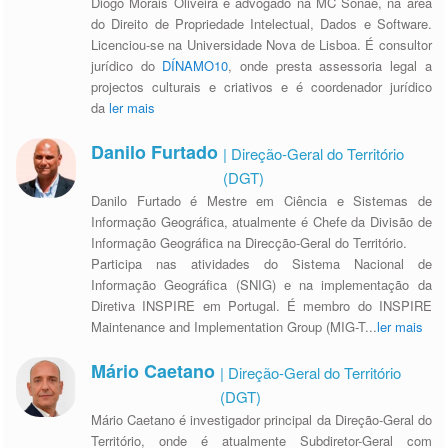
Diogo Morais Oliveira é advogado na MC Sonae, na área
do Direito de Propriedade Intelectual, Dados e Software.
Licenciou-se na Universidade Nova de Lisboa. É consultor
jurídico do
DÍNAMO10
, onde presta assessoria legal a
projectos culturais e criativos e é coordenador jurídico
da
ler mais
Danilo Furtado
| Direção-Geral do Território
(DGT)
Danilo Furtado é Mestre em Ciência e Sistemas de
Informação Geográfica, atualmente é Chefe da Divisão de
Informação Geográfica na Direcção-Geral do Território.
Participa nas atividades do Sistema Nacional de
Informação Geográfica (SNIG) e na implementação da
Diretiva INSPIRE em Portugal. É membro do INSPIRE
Maintenance and Implementation Group (MIG-T
...
ler mais
Mário Caetano
| Direção-Geral do Território
(DGT)
Mário Caetano é investigador principal da Direção-Geral do
Território, onde é atualmente Subdiretor-Geral com