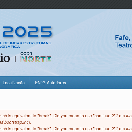
Localização
ENiiG Anteriores
witch is equivalent to "break". Did you mean to use "continue 2"? em
inc
o
es\bootstrap.inc
).
witch is equivalent to "break". Did you mean to use "continue 2"? em
inc