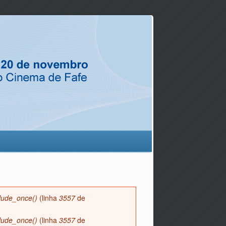
lude_once()
(linha
3557
de
lude_once()
(linha
3557
de