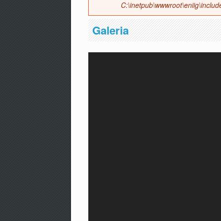
C:\inetpub\wwwroot\eniig\includ
Galeria