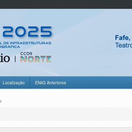
Localização
ENiiG Anteriores
a