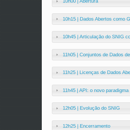
10h00 | Abertura
10h15 | Dados Abertos como G
10h45 | Articulação do SNIG 
11h05 | Conjuntos de Dados de 
11h25 | Licenças de Dados Abe
11h45 | API: o novo paradigma 
12h05 | Evolução do SNIG
12h25 | Encerramento