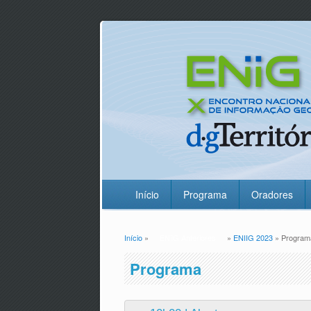
Início
Programa
Oradores
Início
»
ENiiG Anteriores
»
ENIIG 2023
» Program
Está aqui
Programa