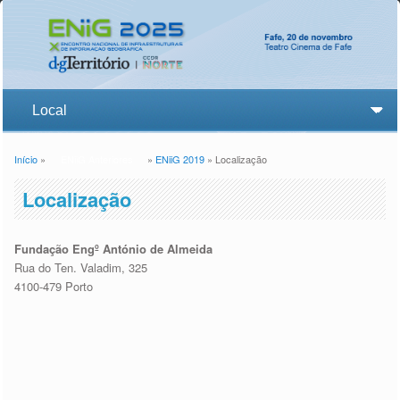
Início
»
ENiiG Anteriores
»
ENiiG 2019
» Localização
Está aqui
Localização
Fundação Engº António de Almeida
Rua do Ten. Valadim, 325
4100-479 Porto