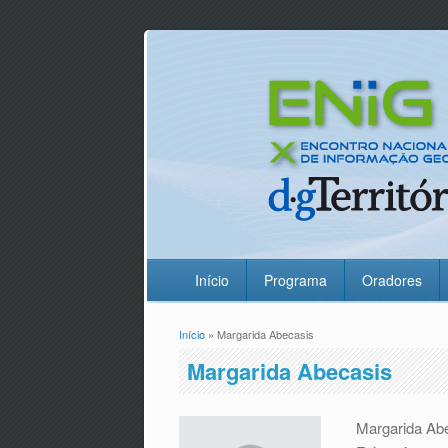
Início
Programa
Oradores
Início
» Margarida Abecasis
Está aqui
Margarida Abecasis
Margarida Abe