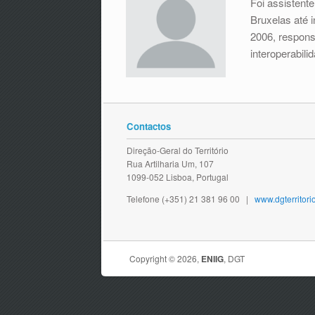
Foi assistent
Bruxelas até 
2006, respons
interoperabil
Contactos
Direção-Geral do Território
Rua Artilharia Um, 107
1099-052 Lisboa, Portugal
Telefone (+351) 21 381 96 00 |
www.dgterritorio
Copyright © 2026,
ENIIG
, DGT