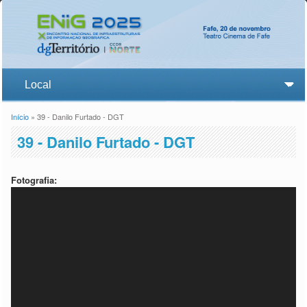
Início
» 39 - Danilo Furtado - DGT
Está aqui
39 - Danilo Furtado - DGT
Fotografia: