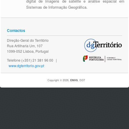
digital de imagens de satélite e análise espacial em
Sistemas de Informação Geográfica.
Contactos
Direção-Geral do Território
Rua Artilharia Um, 107
1099-052 Lisboa, Portugal
Telefone (+351) 21 381 96 00 |
www.dgterritorio.gov.pt
Copyright © 2026,
ENIIG
, DGT